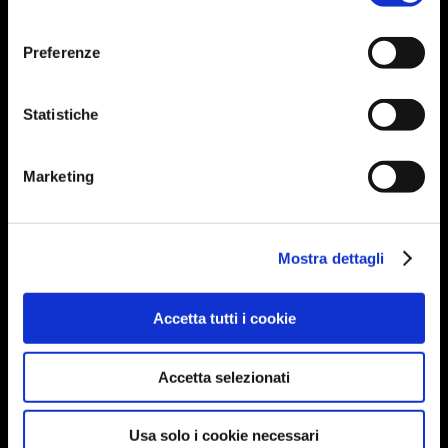
info@oleificiobartolomei.it
consenso
Preferenze
Statistiche
Marketing
Ristorante & Oleoteca
Corso Cavour, 49
Mostra dettagli
05018 Orvieto (TR)
Umbria • Italy
Accetta tutti i cookie
Tel. +39 0763 344540
orvieto@oleificiobartolomei.it
Accetta selezionati
Usa solo i cookie necessari