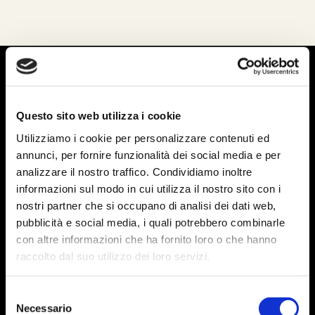
Questo sito web utilizza i cookie
Utilizziamo i cookie per personalizzare contenuti ed
annunci, per fornire funzionalità dei social media e per
analizzare il nostro traffico. Condividiamo inoltre
informazioni sul modo in cui utilizza il nostro sito con i
nostri partner che si occupano di analisi dei dati web,
Frantoio & Museo dell’Olio
pubblicità e social media, i quali potrebbero combinarle
Via Cagnano, 6
con altre informazioni che ha fornito loro o che hanno
raccolto dal suo utilizzo dei loro servizi.
05020 Montecchio (TR)
Umbria • Italy
Selezione
Tel. +39 0744 951395
Necessario
del